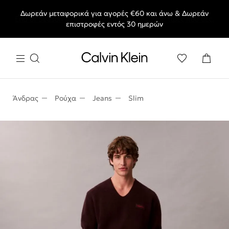
Δωρεάν μεταφορικά για αγορές €60 και άνω & Δωρεάν
End of Season Deals: Αγαπημένα styles, στις τιμές που θες.
επιστροφές εντός 30 ημερών
Άνδρας
Ρούχα
Jeans
Slim