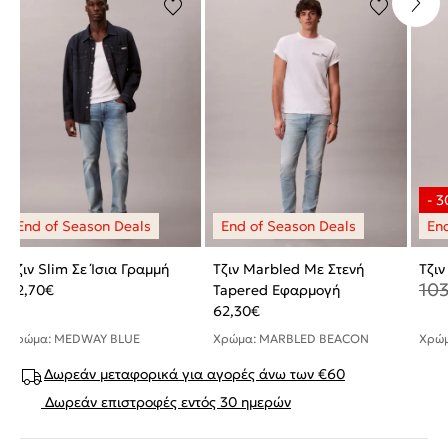
Τζιν Slim Σε Ίσια Γραμμή
Τζιν Marbled Με Στενή
Τζιν
103
72,70
€
Tapered Εφαρμογή
62,30
€
Χρώμα: MEDWAY BLUE
Χρώμα: MARBLED BEACON
Χρώμ
Δωρεάν μεταφορικά για αγορές άνω των €60
Δωρεάν επιστροφές εντός 30 ημερών