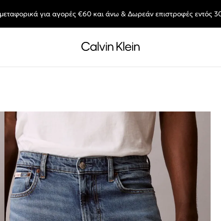
μεταφορικά για αγορές €60 και άνω & Δωρεάν επιστροφές εντός 3
End of Season Deals: Αγαπημένα styles, στις τιμές που θες.