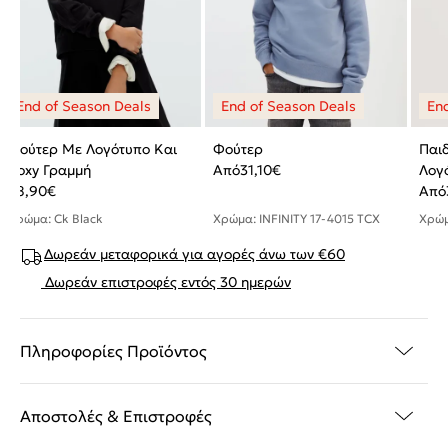
Φούτερ Με Λογότυπο Και
Φούτερ
Παι
Boxy Γραμμή
Από
31,10
€
Λογ
38,90
€
Από
Χρώμα: Ck Black
Χρώμα: INFINITY 17-4015 TCX
Χρώμ
Δωρεάν μεταφορικά για αγορές άνω των €60
Δωρεάν επιστροφές εντός 30 ημερών
Πληροφορίες Προϊόντος
Αποστολές & Επιστροφές