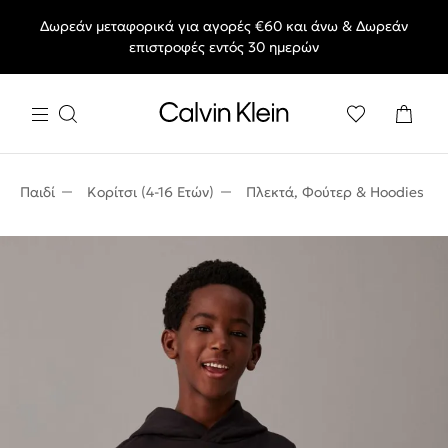
Δωρεάν μεταφορικά για αγορές €60 και άνω & Δωρεάν
End of Season Deals: Αγαπημένα styles, στις τιμές που θες.
επιστροφές εντός 30 ημερών
Παιδί
Κορίτσι (4-16 Ετών)
Πλεκτά, Φούτερ & Hoodies