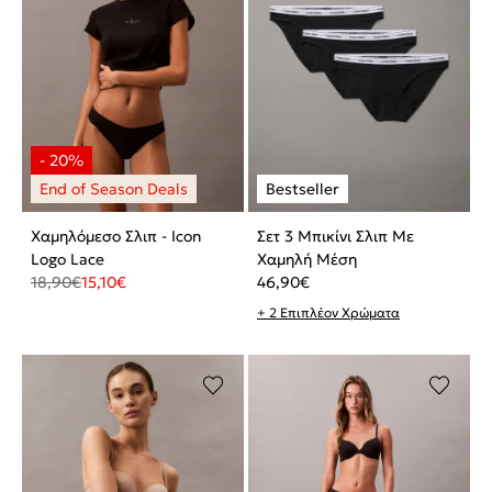
Χαμηλόμεσο Σλιπ - Icon
Σετ 3 Μπικίνι Σλιπ Με
Logo Lace
Χαμηλή Μέση
18,90
€
15,10
€
46,90
€
+ 2 Επιπλέον Χρώματα