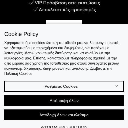
VIP Πρόσβαση στις εκπτώσεις
Αποκλειστικές προσφορές
Γίνε Μέλος
Cookie Policy
Χρησιμοποιούμε cookies ώστε η τοποθεσία μας να λειτουργεί σωστά,
να εξατομικεύουμε περιεχόμενο και διαφημίσεις, να παρέχουμε
λειτουργίες μέσων κοινωνικής δικτύωσης και να αναλύουμε την
Εξυπηρέτηση
κυκλοφορία μας. Επίσης, κοινοποιούμε πληροφορίες σχετικά με την
από μέρους σας χρήση της τοποθεσίας μας στους συνεργάτες μέσων
κοινωνικής δικτύωσης, διαφημίσεων και ανάλυσης. Διαβάστε την
Collections
Πολιτική Cookies
Tips & Guides
Ρυθμίσεις Cookies
Σχετικά Με Εμάς
Απόρριψη όλων
Language
Αποδοχή όλων και κλείσιμο