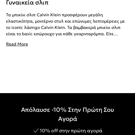
Γυναικεία σλιπ
Τα μπικίνι σλιπ Calvin Klein προσφέρουν μεγάλη
ελαστικότητα, μοντέρνο στυλ και επώνυμες λεπτομέρειες με
το iconic λάστιχο Calvin Klein. Τα βαμβακερά μπικίνι σλιπ
είναι το basic εσώρουχο για κάθε γκαρνταρόμπα. Είτε
αναζητάτε ένα ψηλόμεσο σετ
μπικίνι
, η Calvin Klein σας
Read More
καλύπτει. Για να ολοκληρώσετε τη συλλογή εσωρούχων σας,
σας προτείνουμε να ρίξετε μια ματιά στη σειρά μας από
στρινγκ
, και
σουτιέν
. Δείτε επίσης και τα γυναικεία
multipacks
.
Απόλαυσε -10% Στην Πρώτη Σου
Αγορά
10% off στην πρώτη αγορά