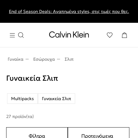
End of Season Deals: Αγαπημένα styles, στις τιμές που θες.
Γυναίκα
Εσώρουχα
Σλιπ
Γυναικεία Σλιπ
Multipacks
Γυναικεία Σλιπ
27 προϊόν(τα)
Φίλτρα
Προτεινόμενα