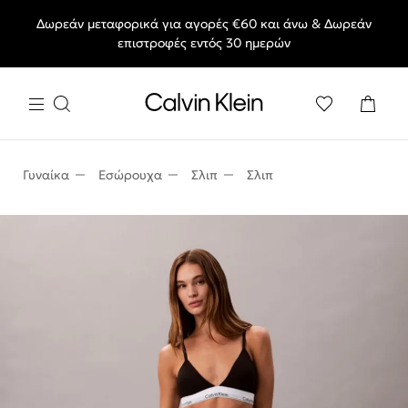
Δωρεάν μεταφορικά για αγορές €60 και άνω & Δωρεάν
End of Season Deals: Αγαπημένα styles, στις τιμές που θες.
επιστροφές εντός 30 ημερών
Γυναίκα
Εσώρουχα
Σλιπ
Σλιπ