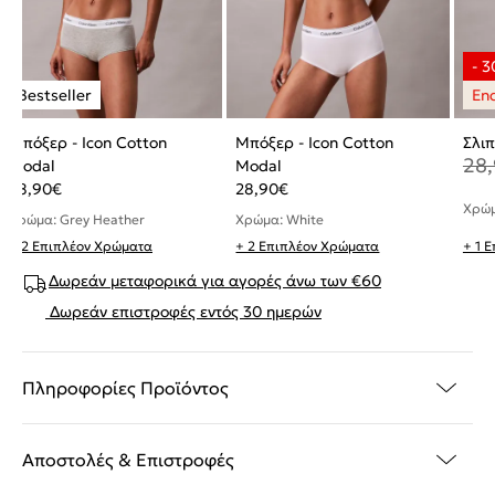
Μπόξερ - Icon Cotton
Μπόξερ - Icon Cotton
Σλιπ
28
Modal
Modal
28,90
€
28,90
€
Χρώμ
Χρώμα: Grey Heather
Χρώμα: White
+ 2 Επιπλέον Χρώματα
+ 2 Επιπλέον Χρώματα
+ 1 
Δωρεάν μεταφορικά για αγορές άνω των €60
Δωρεάν επιστροφές εντός 30 ημερών
Πληροφορίες Προϊόντος
Αποστολές & Επιστροφές