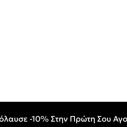
όλαυσε -10% Στην Πρώτη Σου Αγ