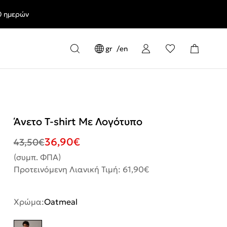
0 ημερών
gr
en
Άνετο T-shirt Με Λογότυπο
36,90
€
43,50
€
(συμπ. ΦΠΑ)
Προτεινόμενη Λιανική Τιμή: 61,90€
Χρώμα:
Oatmeal