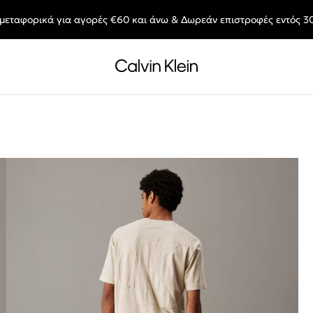
μεταφορικά για αγορές €60 και άνω & Δωρεάν επιστροφές εντός 3
End of Season Deals: Αγαπημένα styles, στις τιμές που θες.