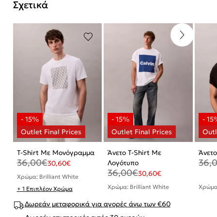
Σχετικά
T-Shirt Με Μονόγραμμα
Άνετο T-Shirt Με
Άνετο
36,00
€
36,
Λογότυπο
30,60
€
36,00
€
30,60
€
Χρώμα: Brilliant White
Χρώμα: Brilliant White
Χρώμα
+ 1 Επιπλέον Χρώμα
Δωρεάν μεταφορικά για αγορές άνω των €60