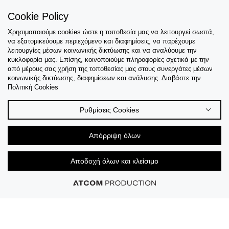
Cookie Policy
Χρησιμοποιούμε cookies ώστε η τοποθεσία μας να λειτουργεί σωστά,
Εξυπηρέτηση
να εξατομικεύουμε περιεχόμενο και διαφημίσεις, να παρέχουμε
λειτουργίες μέσων κοινωνικής δικτύωσης και να αναλύουμε την
Collections
κυκλοφορία μας. Επίσης, κοινοποιούμε πληροφορίες σχετικά με την
από μέρους σας χρήση της τοποθεσίας μας στους συνεργάτες μέσων
κοινωνικής δικτύωσης, διαφημίσεων και ανάλυσης. Διαβάστε την
Tips & Guides
Πολιτική Cookies
Σχετικά Με Εμάς
Ρυθμίσεις Cookies
Language
Απόρριψη όλων
Αποδοχή όλων και κλείσιμο
© 2026 CK STORES B.V All Rights Reserved.