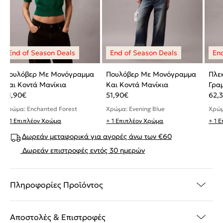
Πουλόβερ Με Μονόγραμμα
Πουλόβερ Με Μονόγραμμα
Πλε
Και Κοντά Μανίκια
Και Κοντά Μανίκια
Γρα
51,90
€
51,90
€
62,
Χρώμα: Enchanted Forest
Χρώμα: Evening Blue
Χρώμ
+ 1 Επιπλέον Χρώμα
+ 1 Επιπλέον Χρώμα
+ 1 
Δωρεάν μεταφορικά για αγορές άνω των €60
Δωρεάν επιστροφές εντός 30 ημερών
Πληροφορίες Προϊόντος
Αποστολές & Επιστροφές