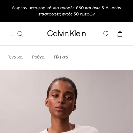
Δωρεάν μεταφορικά για αγορές €60 και άνω & Δωρεάν
End of Season Deals: Αγαπημένα styles, στις τιμές που θες.
επιστροφές εντός 30 ημερών
Γυναίκα
Ρούχα
Πλεκτά