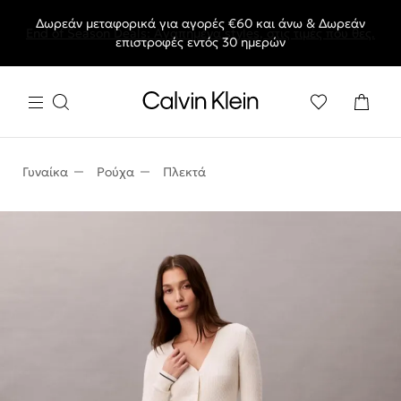
Δωρεάν μεταφορικά για αγορές €60 και άνω & Δωρεάν
End of Season Deals: Αγαπημένα styles, στις τιμές που θες.
επιστροφές εντός 30 ημερών
Γυναίκα
Ρούχα
Πλεκτά