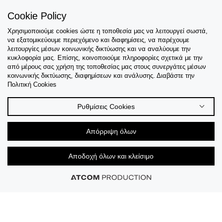
Cookie Policy
Χρησιμοποιούμε cookies ώστε η τοποθεσία μας να λειτουργεί σωστά,
Εξυπηρέτηση
να εξατομικεύουμε περιεχόμενο και διαφημίσεις, να παρέχουμε
λειτουργίες μέσων κοινωνικής δικτύωσης και να αναλύουμε την
Collections
κυκλοφορία μας. Επίσης, κοινοποιούμε πληροφορίες σχετικά με την
από μέρους σας χρήση της τοποθεσίας μας στους συνεργάτες μέσων
κοινωνικής δικτύωσης, διαφημίσεων και ανάλυσης. Διαβάστε την
Tips & Guides
Πολιτική Cookies
Σχετικά Με Εμάς
Ρυθμίσεις Cookies
Language
Απόρριψη όλων
Αποδοχή όλων και κλείσιμο
© 2026 CK STORES B.V All Rights Reserved.