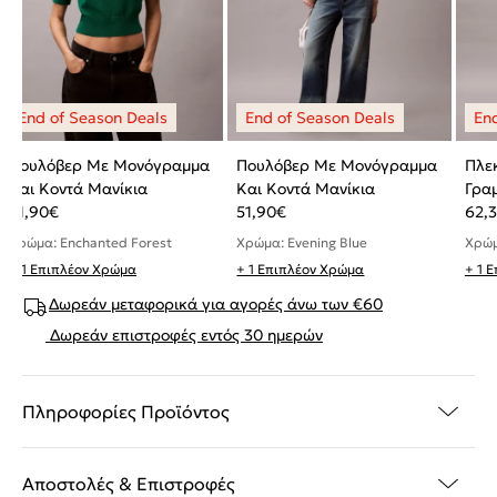
Πουλόβερ Με Μονόγραμμα
Πουλόβερ Με Μονόγραμμα
Πλε
Και Κοντά Μανίκια
Και Κοντά Μανίκια
Γρα
51,90
€
51,90
€
62,
Χρώμα: Enchanted Forest
Χρώμα: Evening Blue
Χρώμα
+ 1 Επιπλέον Χρώμα
+ 1 Επιπλέον Χρώμα
+ 1 
Δωρεάν μεταφορικά για αγορές άνω των €60
Δωρεάν επιστροφές εντός 30 ημερών
Πληροφορίες Προϊόντος
Αποστολές & Επιστροφές