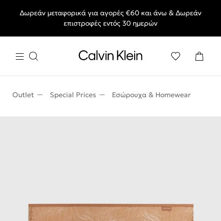
Δωρεάν μεταφορικά για αγορές €60 και άνω & Δωρεάν
End of Season Deals: Αγαπημένα styles, στις τιμές που θες.
επιστροφές εντός 30 ημερών
Outlet
Special Prices
Εσώρουχα & Homewear