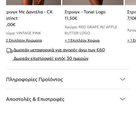
Στρινγκ Με Δαντέλα - CK
Στρινγκ - Tonal Logo
Στρι
Instinct
11,50
€
7,10
11,00
€
Χρώμα: RED GRAPE W/ APPLE
Χρώμ
BUTTER LOGO
Χρώμα: VINTAGE PINK
+ 2 Επιπλέον Χρώματα
+ 1 Επιπλέον Χρώμα
+ 1 
Δωρεάν μεταφορικά για αγορές άνω των €60
Δωρεάν επιστροφές εντός 30 ημερών
Πληροφορίες Προϊόντος
Αποστολές & Επιστροφές