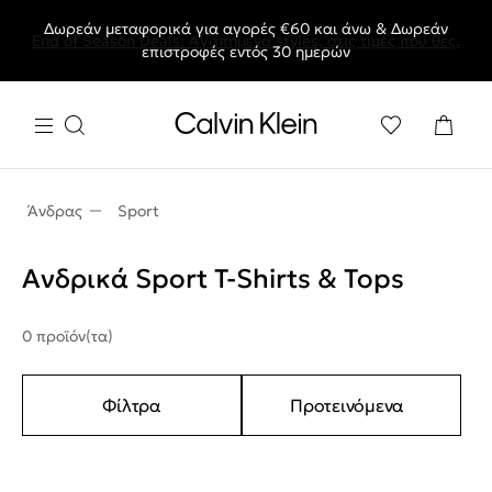
Δωρεάν μεταφορικά για αγορές €60 και άνω & Δωρεάν
End of Season Deals: Αγαπημένα styles, στις τιμές που θες.
επιστροφές εντός 30 ημερών
Άνδρας
Sport
Ανδρικά Sport T-Shirts & Tops
0 προϊόν(τα)
Φίλτρα
Προτεινόμενα