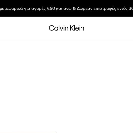
μεταφορικά για αγορές €60 και άνω & Δωρεάν επιστροφές εντός 3
End of Season Deals: Αγαπημένα styles, στις τιμές που θες.