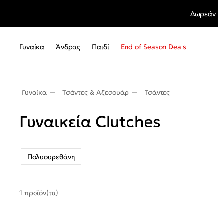
Δωρεάν 
Γυναίκα
Άνδρας
Παιδί
End of Season Deals
Γυναίκα
Τσάντες & Αξεσουάρ
Τσάντες
Γυναικεία Clutches
Πολυουρεθάνη
1 προϊόν(τα)