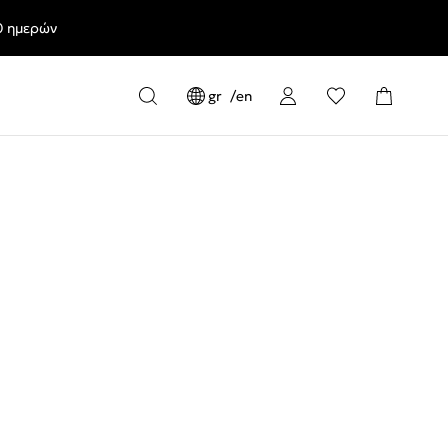
0 ημερών
gr
en