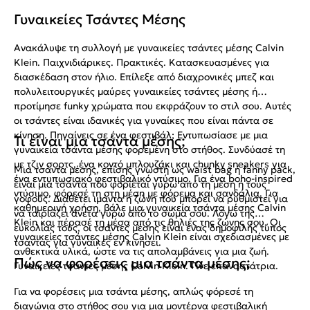
Γυναικείες Τσάντες Μέσης
Ανακάλυψε τη συλλογή με γυναικείες τσάντες μέσης Calvin
Klein. Παιχνιδιάρικες. Πρακτικές. Κατασκευασμένες για
διασκέδαση στον ήλιο. Επίλεξε από διαχρονικές μπεζ και
πολυλειτουργικές μαύρες γυναικείες τσάντες μέσης ή
προτίμησε funky χρώματα που εκφράζουν το στιλ σου. Αυτές
οι τσάντες είναι ιδανικές για γυναίκες που είναι πάντα σε
κίνηση. Πηγαίνεις σε ένα φεστιβάλ; Εντυπωσίασε με μια
Τι είναι μια τσάντα μέσης;
γυναικεία τσάντα μέσης φορεμένη στο στήθος. Συνδύασέ τη
με τζιν σορτς, ένα κοντό μπλουζάκι και chunky sneakers για
Μια τσάντα μέσης, επίσης γνωστή ως waist bag ή fanny pack,
ένα εντυπωσιακό φεστιβαλικό ντύσιμο. Για ένα boho-inspired
είναι μια τσάντα που φοριέται γύρω από τη μέση ή τους
ντύσιμο, φόρεσέ τη στη μέση με φόρεμα και σανδάλια. Για
γοφούς. Διαθέτει ιμάντα ή ζώνη που μπορεί να ρυθμιστεί για
καθημερινή χρήση, βάλε μια γυναικεία τσάντα μέσης Calvin
να ταιριάζει άνετα γύρω από το σώμα σου. Λόγω της
Klein και πέρασέ τη μέσα από τις θηλιές της ζώνης σου. Οι
ευκολίας τους, οι τσάντες μέσης είναι ένας δημοφιλής τύπος
γυναικείες τσάντες μέσης Calvin Klein είναι σχεδιασμένες με
τσάντας για γυναίκες εν κινήσει.
ανθεκτικά υλικά, ώστε να τις απολαμβάνεις για μια ζωή.
Πώς να φορέσεις μια τσάντα μέσης;
Γυναικείες τσάντες μέσης Calvin Klein. Γίνε επαναστάτρια.
Για να φορέσεις μια τσάντα μέσης, απλώς φόρεσέ τη
διαγώνια στο στήθος σου για μια μοντέρνα φεστιβαλική