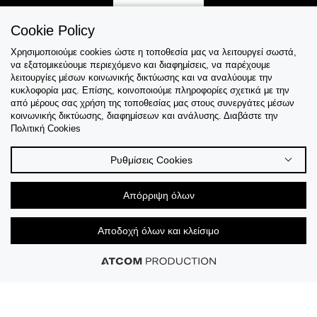
Γίνε Μέλος
Cookie Policy
Χρησιμοποιούμε cookies ώστε η τοποθεσία μας να λειτουργεί σωστά,
να εξατομικεύουμε περιεχόμενο και διαφημίσεις, να παρέχουμε
λειτουργίες μέσων κοινωνικής δικτύωσης και να αναλύουμε την
Εξυπηρέτηση
κυκλοφορία μας. Επίσης, κοινοποιούμε πληροφορίες σχετικά με την
από μέρους σας χρήση της τοποθεσίας μας στους συνεργάτες μέσων
κοινωνικής δικτύωσης, διαφημίσεων και ανάλυσης. Διαβάστε την
Collections
Πολιτική Cookies
Tips & Guides
Ρυθμίσεις Cookies
Σχετικά Με Εμάς
Απόρριψη όλων
Language
Αποδοχή όλων και κλείσιμο
© 2026 CK STORES B.V All Rights Reserved.