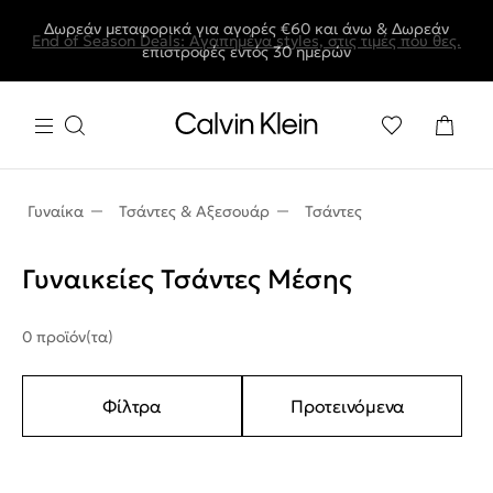
Δωρεάν μεταφορικά για αγορές €60 και άνω & Δωρεάν
End of Season Deals: Αγαπημένα styles, στις τιμές που θες.
επιστροφές εντός 30 ημερών
Γυναίκα
Τσάντες & Αξεσουάρ
Τσάντες
Γυναικείες Τσάντες Μέσης
0 προϊόν(τα)
Φίλτρα
Προτεινόμενα