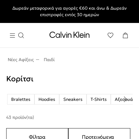
Δωρεάν μεταφορικά για αγορές €60 και άνω & Δωρεάν
End of Season Deals: Αγαπημένα styles, στις τιμές που θες.
επιστροφές εντός 30 ημερών
Νέες Αφίξεις
Παιδί
Κορίτσι
Bralettes
Hoodies
Sneakers
T-Shirts
Αξεσουάρ
43 προϊόν(τα)
Φίλτρα
Προτεινόμενα