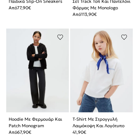
Παιδικά Slip-On Sneakers
Σετ Track Τοπ Και Παντελόνι
Από
77,90
€
Φόρμας Με Monologo
Από
113,90
€
Hoodie Με Φερμουάρ Και
T-Shirt Με Στρογγυλή
Patch Monogram
Λαιμόκοψη Και Λογότυπο
Από
67,90
€
41,90
€