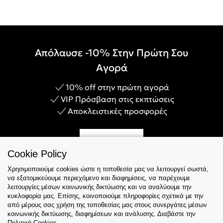
Απόλαυσε -10% Στην Πρώτη Σου
Αγορά
10% off στην πρώτη αγορά
VIP Πρόσβαση στις εκπτώσεις
Αποκλειστικές προσφορές
Γίνε Μέλος
Cookie Policy
Χρησιμοποιούμε cookies ώστε η τοποθεσία μας να λειτουργεί σωστά,
να εξατομικεύουμε περιεχόμενο και διαφημίσεις, να παρέχουμε
λειτουργίες μέσων κοινωνικής δικτύωσης και να αναλύουμε την
Εξυπηρέτηση
κυκλοφορία μας. Επίσης, κοινοποιούμε πληροφορίες σχετικά με την
από μέρους σας χρήση της τοποθεσίας μας στους συνεργάτες μέσων
κοινωνικής δικτύωσης, διαφημίσεων και ανάλυσης. Διαβάστε την
Collections
Πολιτική Cookies