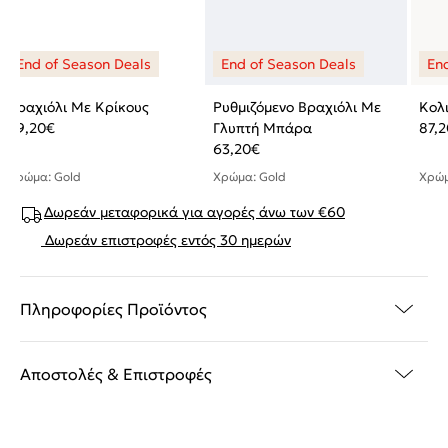
Βραχιόλι Με Κρίκους
Ρυθμιζόμενο Βραχιόλι Με
Κολι
79,20
€
Γλυπτή Μπάρα
87,2
63,20
€
Χρώμα: Gold
Χρώμα: Gold
Χρώμ
Δωρεάν μεταφορικά για αγορές άνω των €60
Δωρεάν επιστροφές εντός 30 ημερών
Πληροφορίες Προϊόντος
Αποστολές & Επιστροφές