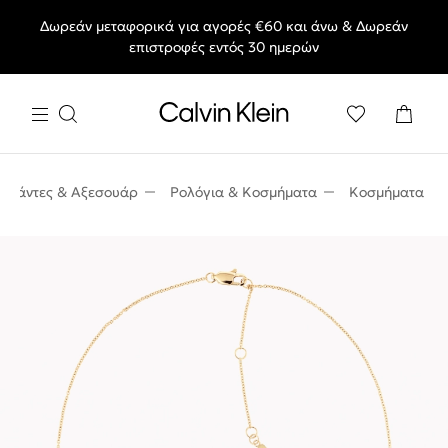
Δωρεάν μεταφορικά για αγορές €60 και άνω & Δωρεάν
End of Season Deals: Αγαπημένα styles, στις τιμές που θες.
επιστροφές εντός 30 ημερών
Τσάντες & Αξεσουάρ
Ρολόγια & Κοσμήματα
Κοσμήματα