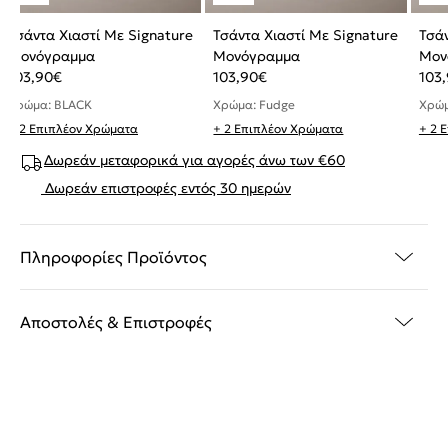
Τσάντα Χιαστί Με Signature
Τσάντα Χιαστί Με Signature
Τσάν
Μονόγραμμα
Μονόγραμμα
Μον
103,90
€
103,90
€
103
Χρώμα: BLACK
Χρώμα: Fudge
Χρώμ
+ 2 Επιπλέον Χρώματα
+ 2 Επιπλέον Χρώματα
+ 2 
Δωρεάν μεταφορικά για αγορές άνω των €60
Δωρεάν επιστροφές εντός 30 ημερών
Πληροφορίες Προϊόντος
Αποστολές & Επιστροφές