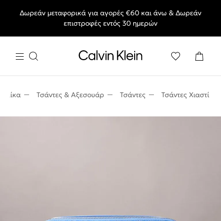
Δωρεάν μεταφορικά για αγορές €60 και άνω & Δωρεάν
End of Season Deals: Αγαπημένα styles, στις τιμές που θες.
επιστροφές εντός 30 ημερών
υναίκα
Τσάντες & Αξεσουάρ
Τσάντες
Τσάντες Χιαστί